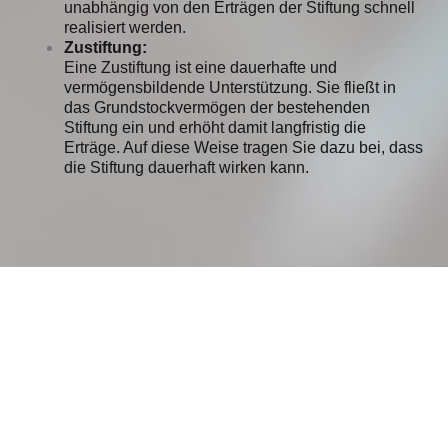
unabhängig von den Erträgen der Stiftung schnell
realisiert werden.
Zustiftung:
Eine Zustiftung ist eine dauerhafte und
vermögensbildende Unterstützung. Sie fließt in
das Grundstockvermögen der bestehenden
Stiftung ein und erhöht damit langfristig die
Erträge. Auf diese Weise tragen Sie dazu bei, dass
die Stiftung dauerhaft wirken kann.